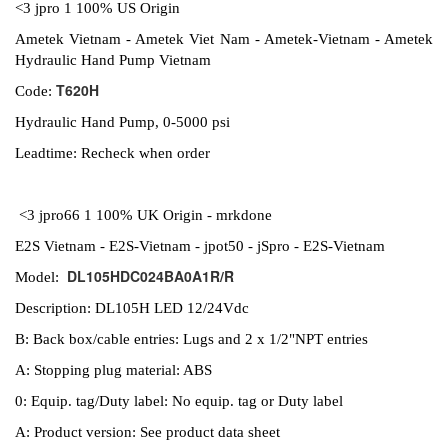
<3 jpro 1 100% US Origin
Ametek Vietnam - Ametek Viet Nam - Ametek-Vietnam - Ametek
Hydraulic Hand Pump Vietnam
T620H
Code:
Hydraulic Hand Pump, 0-5000 psi
Leadtime: Recheck when order
<3 jpro66 1 100% UK Origin - mrkdone
E2S Vietnam - E2S-Vietnam - jpot50 - jSpro - E2S-Vietnam
DL105HDC024BA0A1R/R
Model:
Description: DL105H LED 12/24Vdc
B: Back box/cable entries: Lugs and 2 x 1/2"NPT entries
A: Stopping plug material: ABS
0: Equip. tag/Duty label: No equip. tag or Duty label
A: Product version: See product data sheet