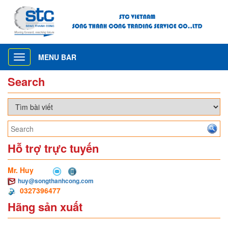
MENU BAR
Toggle
navigation
Search
Hỗ trợ trực tuyến
Mr. Huy
huy@songthanhcong.com
0327396477
Hãng sản xuất