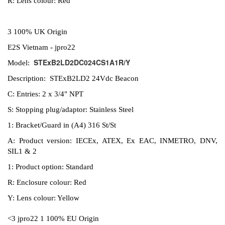
R: Lens colour: Red
3 100% UK Origin
E2S Vietnam - jpro22
STExB2LD2DC024CS1A1R/Y
Model:
Description: STExB2LD2 24Vdc Beacon
C: Entries: 2 x 3/4" NPT
S: Stopping plug/adaptor: Stainless Steel
1: Bracket/Guard in (A4) 316 St/St
A: Product version: IECEx, ATEX, Ex EAC, INMETRO, DNV,
SIL1 & 2
1: Product option: Standard
R: Enclosure colour: Red
Y: Lens colour: Yellow
<3 jpro22 1 100% EU Origin