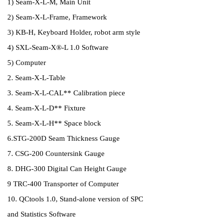
1) Seam-X-L-M, Main Unit
2) Seam-X-L-Frame, Framework
3) KB-H, Keyboard Holder, robot arm style
4) SXL-Seam-X®-L 1.0 Software
5) Computer
2. Seam-X-L-Table
3. Seam-X-L-CAL** Calibration piece
4. Seam-X-L-D** Fixture
5. Seam-X-L-H** Space block
6.STG-200D Seam Thickness Gauge
7. CSG-200 Countersink Gauge
8. DHG-300 Digital Can Height Gauge
9 TRC-400 Transporter of Computer
10. QCtools 1.0, Stand-alone version of SPC
and Statistics Software