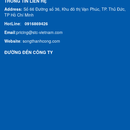
THÔNG TIN LIÊN HỆ
Address:
Số 66 Đường số 36, Khu đô thị Vạn Phúc, TP. Thủ Đức,
TP Hồ Chí Minh
HotLine
:
0916869426
Email
:
pricing@stc-vietnam.com
Website
:
songthanhcong.com
ĐƯỜNG ĐẾN CÔNG TY