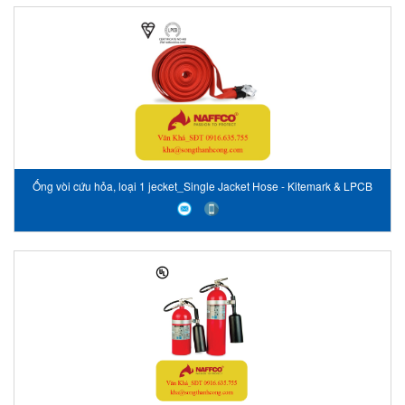
Ống vòi cứu hỏa, loại 1 jecket_Single Jacket Hose - Kitemark & LPCB
Approved, Type 2