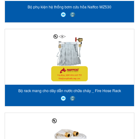
Bộ phụ kiện hệ thống bơm cứu hỏa Naffco WZ530
Bộ rack mang cho dây dẫn nước chữa cháy _ Fire Hose Rack
AssemblyBộ rack máng cho dây dẫn nước chữa cháy _ Fire Hose Rack
Assembly