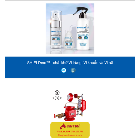
SHIELDme™ - chất khử Vi trùng, Vi khuẩn và Vi rút