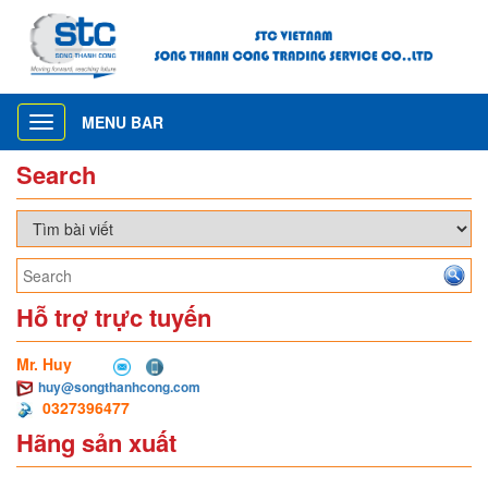
MENU BAR
Toggle
navigation
Search
Hỗ trợ trực tuyến
Mr. Huy
huy@songthanhcong.com
0327396477
Hãng sản xuất