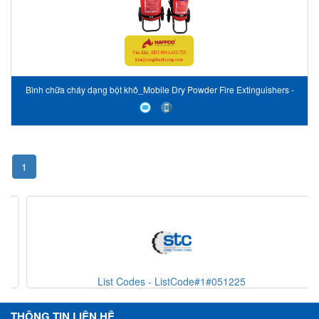
Bình chữa cháy dạng bột khô_Mobile Dry Powder Fire Extinguishers -
LPCB / Kitemark Approved
1
List Codes - ListCode#1#051225
THÔNG TIN LIÊN HỆ