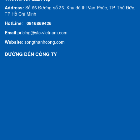
Address:
Số 66 Đường số 36, Khu đô thị Vạn Phúc, TP. Thủ Đức,
TP Hồ Chí Minh
HotLine
:
0916869426
Email
:
pricing@stc-vietnam.com
Website
:
songthanhcong.com
ĐƯỜNG ĐẾN CÔNG TY