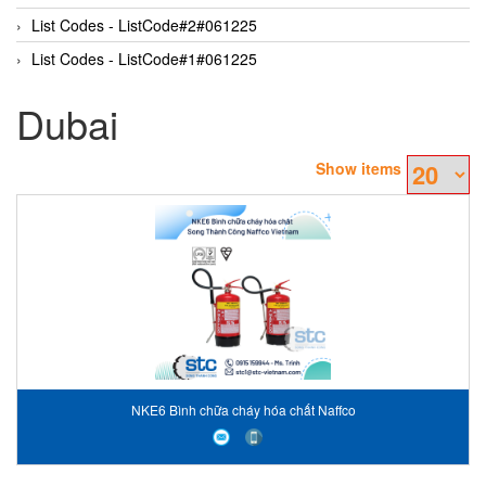
List Codes - ListCode#2#061225
List Codes - ListCode#1#061225
Dubai
Show items
NKE6 Bình chữa cháy hóa chất Naffco