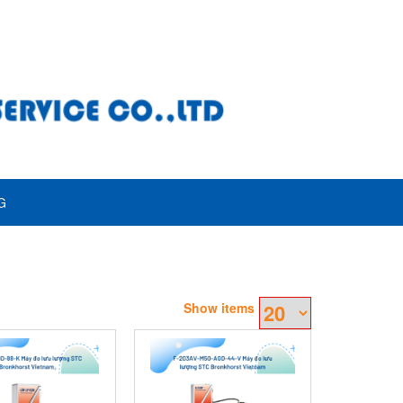
G
Show items