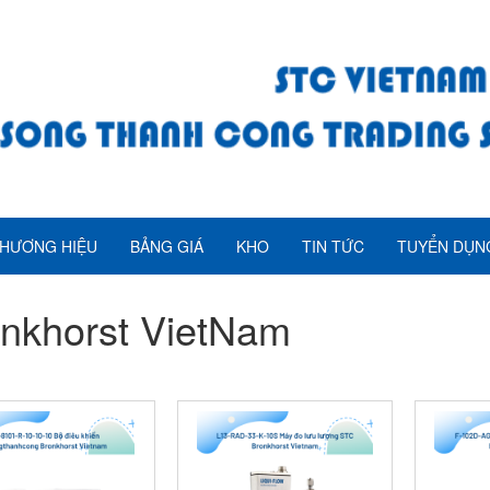
HƯƠNG HIỆU
BẢNG GIÁ
KHO
TIN TỨC
TUYỂN DỤN
nkhorst VietNam