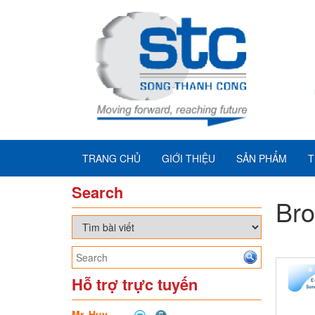
TRANG CHỦ
GIỚI THIỆU
SẢN PHẨM
T
Search
Bro
Hỗ trợ trực tuyến
Mr. Huy