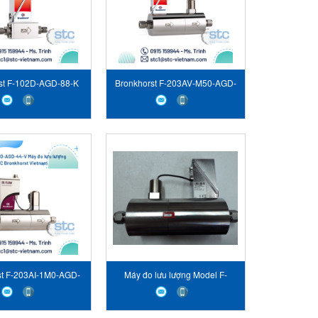
st F-102D-AGD-88-K
Bronkhorst F-203AV-M50-AGD-
y đo lưu lượng
44-V Máy đo lưu lượng
st F-203AI-1M0-AGD-
Máy đo lưu lượng Model F-
Máy đo lưu lượng
203AV-M50-AGD-44-V, hãng
Bronkhorst VietNam STC