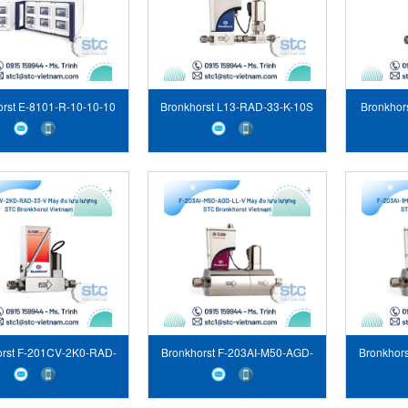
orst E-8101-R-10-10-10
Bronkhorst L13-RAD-33-K-10S
Bronkhor
Bộ điều khiển
Máy đo lưu lượng
Má
orst F-201CV-2K0-RAD-
Bronkhorst F-203AI-M50-AGD-
Bronkhor
V Máy đo lưu lượng
LL-V Máy đo lưu lượng
44-V 