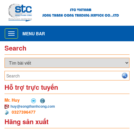
MENU BAR
Toggle
navigation
Search
Hỗ trợ trực tuyến
Mr. Huy
huy@songthanhcong.com
0327396477
Hãng sản xuất