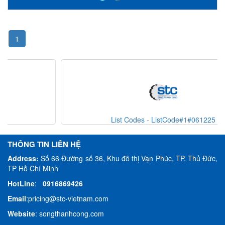
1
List Codes - ListCode#1#061225
THÔNG TIN LIÊN HỆ
Address:
Số 66 Đường số 36, Khu đô thị Vạn Phúc, TP. Thủ Đức,
TP Hồ Chí Minh
HotLine
:
0916869426
Email
:
pricing@stc-vietnam.com
Website
:
songthanhcong.com