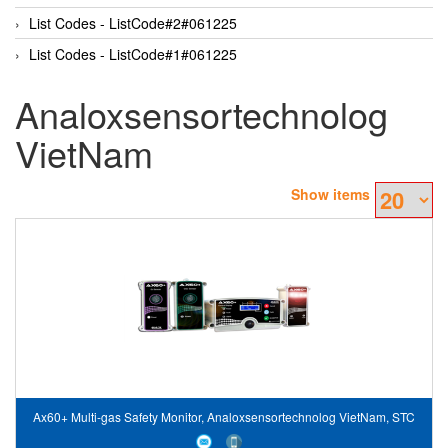
List Codes - ListCode#2#061225
List Codes - ListCode#1#061225
Analoxsensortechnolog
VietNam
Show items
Ax60+ Multi-gas Safety Monitor, Analoxsensortechnolog VietNam, STC
VietNam