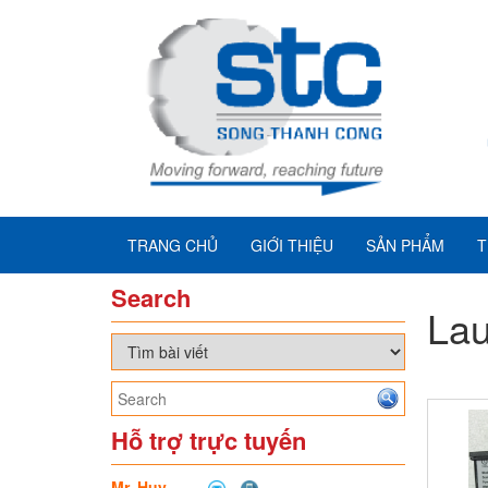
TRANG CHỦ
GIỚI THIỆU
SẢN PHẨM
T
Search
Lau
Hỗ trợ trực tuyến
Mr. Huy