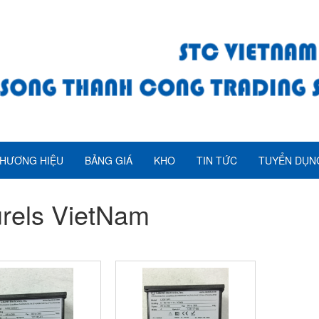
HƯƠNG HIỆU
BẢNG GIÁ
KHO
TIN TỨC
TUYỂN DỤN
rels VietNam