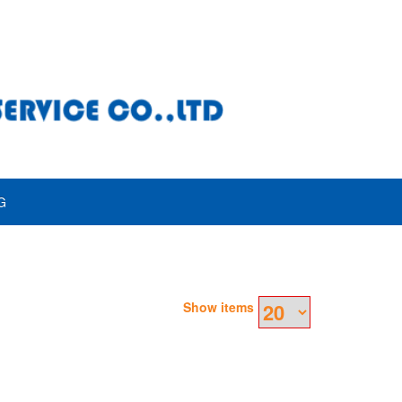
G
Show items