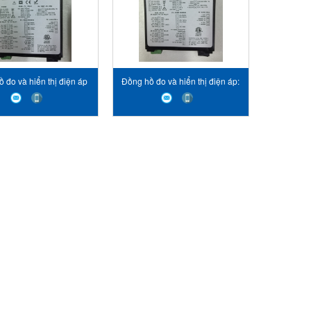
 đo và hiển thị điện áp
Đồng hồ đo và hiển thị điện áp:
 L20010DCV1, hãng
Code L20010P1, hãng Laurels
s VietNam STC VietNam
VietNam STC VietNam