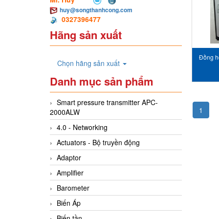
huy@songthanhcong.com
0327396477
Hãng sản xuất
Đồng hồ
Chọn hãng sản xuất
Code
Danh mục sản phẩm
Laurel
Smart pressure transmitter APC-
1
2000ALW
4.0 - Networking
Actuators - Bộ truyền động
Adaptor
Amplifier
Barometer
Biến Áp
Biến tần