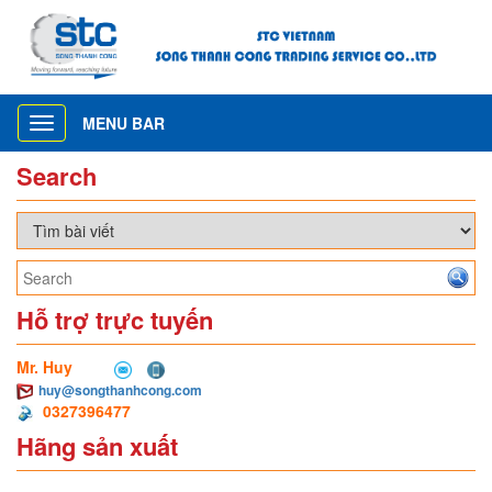
MENU BAR
Toggle
navigation
Search
Hỗ trợ trực tuyến
Mr. Huy
huy@songthanhcong.com
0327396477
Hãng sản xuất