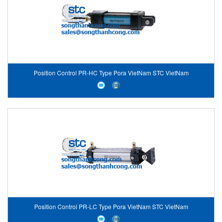
Position Control PR-HC Type Pora VietNam STC VietNam
Position Control PR-LC Type Pora VietNam STC VietNam