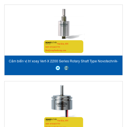
Cảm biến vị trí xoay Vert-X 2200 Series Rotary Shaft Type Novotechnik-
Vietnam