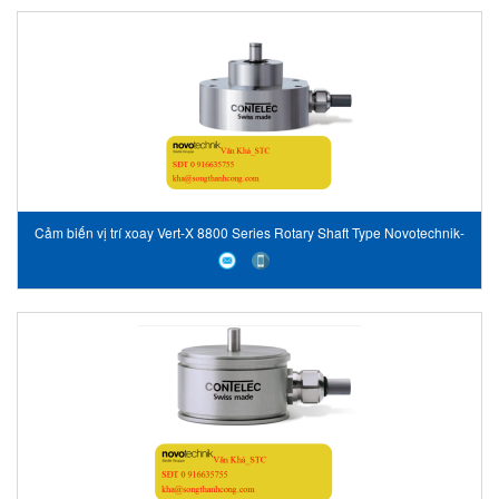
Cảm biến vị trí xoay Vert-X 8800 Series Rotary Shaft Type Novotechnik-
Vietnam