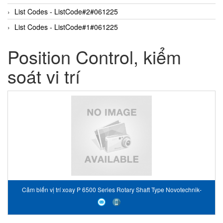
List Codes - ListCode#2#061225
List Codes - ListCode#1#061225
Position Control, kiểm
soát vi trí
Cảm biến vị trí xoay P 6500 Series Rotary Shaft Type Novotechnik-
Vietnam