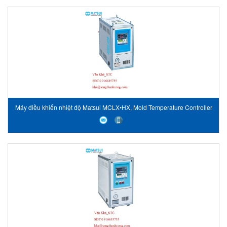
Máy điều khiển nhiệt độ Matsui MCLX•HX, Mold Temperature Controller
MCLX•HX