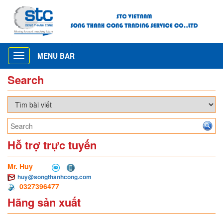
MENU BAR
Toggle
navigation
Search
Hỗ trợ trực tuyến
Mr. Huy
huy@songthanhcong.com
0327396477
Hãng sản xuất