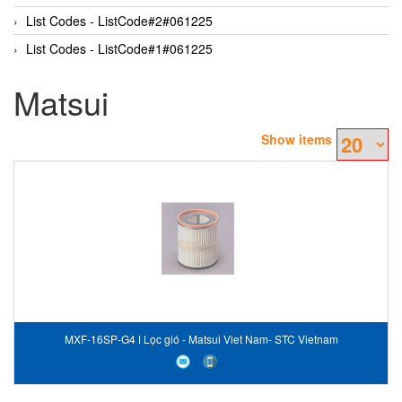
List Codes - ListCode#2#061225
List Codes - ListCode#1#061225
Matsui
Show items
MXF-16SP-G4 ǀ Lọc gió - Matsui Viet Nam- STC Vietnam