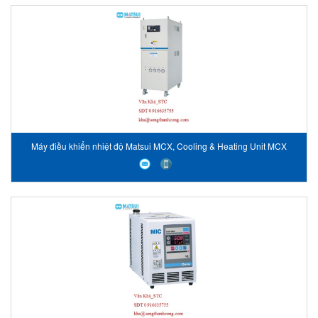
Máy điều khiển nhiệt độ Matsui MCX, Cooling & Heating Unit MCX