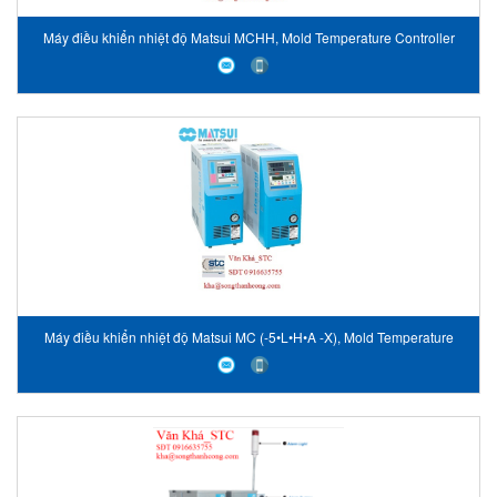
Máy điều khiển nhiệt độ Matsui MCHH, Mold Temperature Controller
High Temperature type MCHH
Máy điều khiển nhiệt độ Matsui MC (-5•L•H•A -X), Mold Temperature
Controller MC (-5•L•H•A -X)