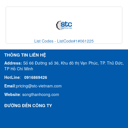
List Codes - ListCode#2#051225
THÔNG TIN LIÊN HỆ
Address:
Số 66 Đường số 36, Khu đô thị Vạn Phúc, TP. Thủ Đức,
TP Hồ Chí Minh
HotLine
:
0916869426
Email
:
pricing@stc-vietnam.com
Website
:
songthanhcong.com
ĐƯỜNG ĐẾN CÔNG TY