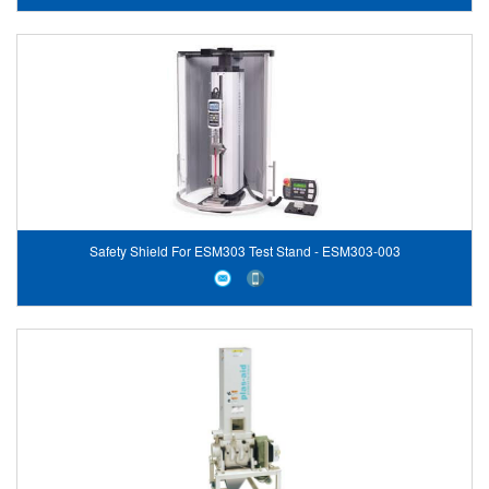
Safety Shield For ESM303 Test Stand - ESM303-003