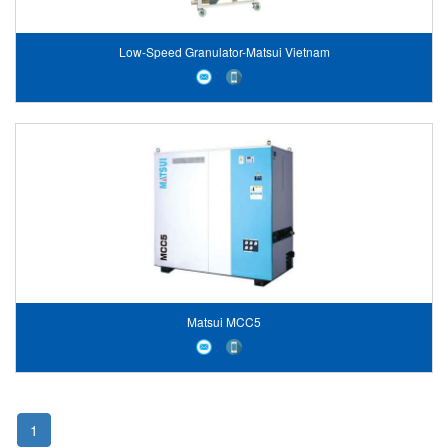
Low-Speed Granulator-Matsui Vietnam
Matsui MCC5
1