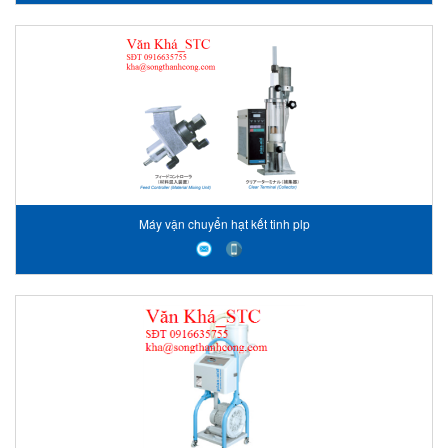
Máy vận chuyển hạt kết tinh plp