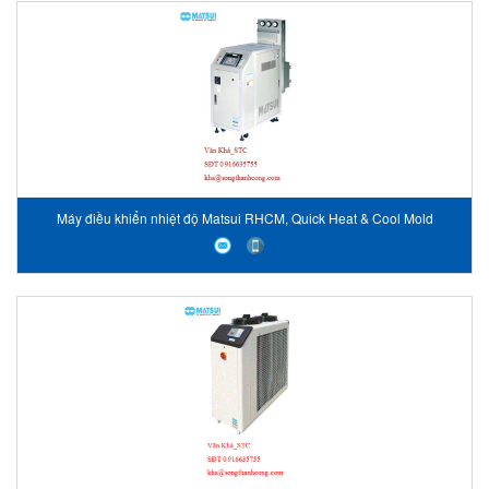
Máy điều khiển nhiệt độ Matsui RHCM, Quick Heat & Cool Mold
Controller RHCM