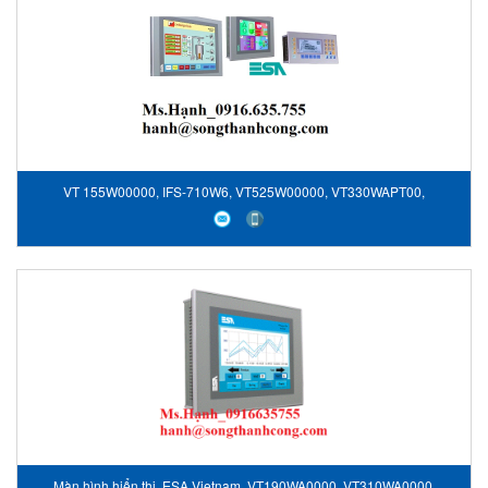
VT 155W00000, IFS-710W6, VT525W00000, VT330WAPT00,
VT190WA0000, Màn hình hiển thị ESA, ESA Vietnam
Màn hình hiển thị, ESA Vietnam, VT190WA0000, VT310WA0000,