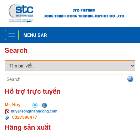
MENU BAR
Toggle
navigation
Search
Hỗ trợ trực tuyến
Mr. Huy
huy@songthanhcong.com
0327396477
Hãng sản xuất