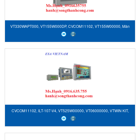
VT330WAPT000, VT155W000DP, CVCOM11102, VT155W00000, Màn
hình hiển thị ESA, ESA Vietnam
CVCOM11102, ILT-107-V4, VT525W00000, VT06000000, VTWIN KIT,
Màn hình hiển thị ESA, ESA Vietnam