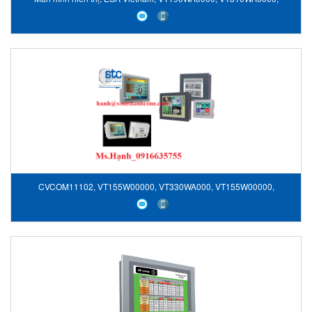
VT1001SE000, ESA 0080089, VT155W000CN
CVCOM11102, VT155W00000, VT330WA000, VT155W00000,
VTWINKITLT, CVCOM11102, Màn hình hiển thị ESA, ESA