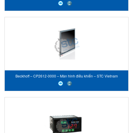
Beckhoff – CP2612-0000 – Màn hình điều khiển – STC Vietnam