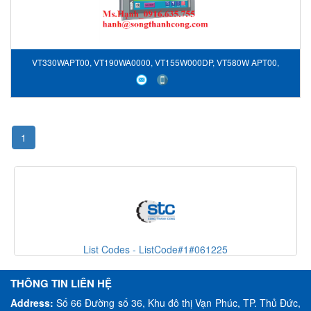
VT330WAPT00, VT190WA0000, VT155W000DP, VT580W APT00,
VT505W00000, Màn hình hiển thị ESA, ESA Vietnam
1
List Codes - ListCode#1#061225
THÔNG TIN LIÊN HỆ
Address:
Số 66 Đường số 36, Khu đô thị Vạn Phúc, TP. Thủ Đức,