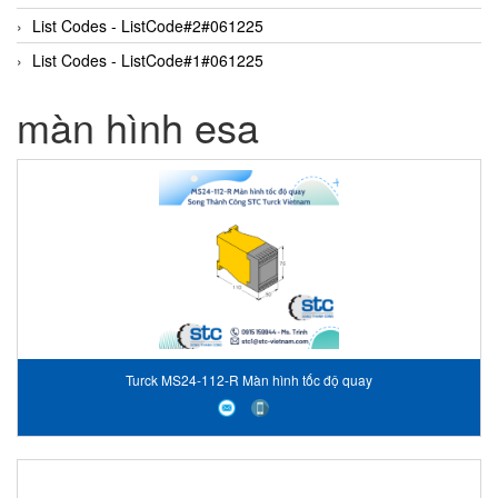
List Codes - ListCode#2#061225
List Codes - ListCode#1#061225
màn hình esa
Turck MS24-112-R Màn hình tốc độ quay