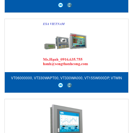
VT06000000, VT330WAPT00, VT330WA000, VT155W000DP, VTWIN
KIT, Màn hình hiển thị, ESA Vietnam