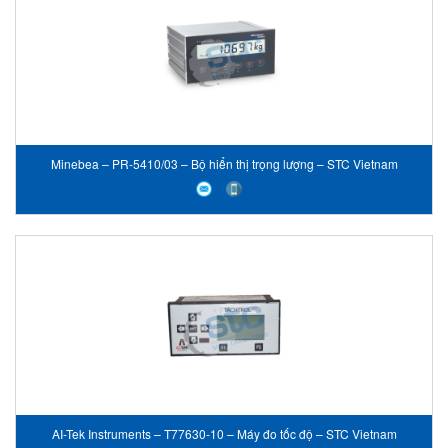
Minebea – PR-5410/03 – Bộ hiển thị trọng lượng – STC Vietnam
AI-Tek Instruments – T77630-10 – Máy đo tốc độ – STC Vietnam