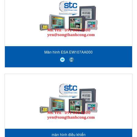
Màn hình ESA EW107AA000
màn hình điều khiển