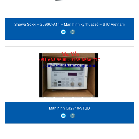
Showa Sokki – 2590C-A14 – Màn hình kỹ thuật số – STC Vietnam
Màn hình GT2710-VTBD