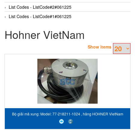
List Codes - ListCode#2#061225
List Codes - ListCode#1#061225
Hohner VietNam
Show items
Bộ giải mã xung: Model: 77-218211-1024 , hãng HOHNER VietNam
STC VietNam