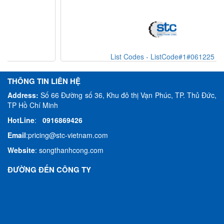
List Codes - ListCode#1#061225
THÔNG TIN LIÊN HỆ
Address:
Số 66 Đường số 36, Khu đô thị Vạn Phúc, TP. Thủ Đức,
TP Hồ Chí Minh
HotLine
:
0916869426
Email
:
pricing@stc-vietnam.com
Website
:
songthanhcong.com
ĐƯỜNG ĐẾN CÔNG TY