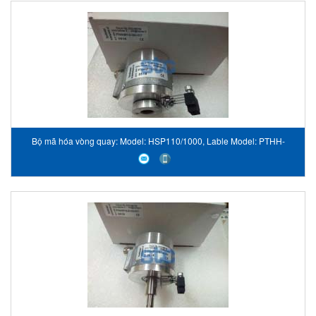
Bộ mã hóa vòng quay: Model: HSP110/1000, Lable Model: PTHH-
HSB110.125/1000-VN1, hãng Hohner VietNam STC VietNam