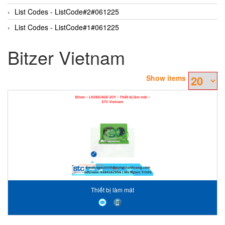
List Codes - ListCode#2#061225
List Codes - ListCode#1#061225
Bitzer Vietnam
Show items
Thiết bị làm mát