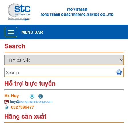
MENU BAR
Toggle
navigation
Search
Hỗ trợ trực tuyến
Mr. Huy
huy@songthanhcong.com
0327396477
Hãng sản xuất