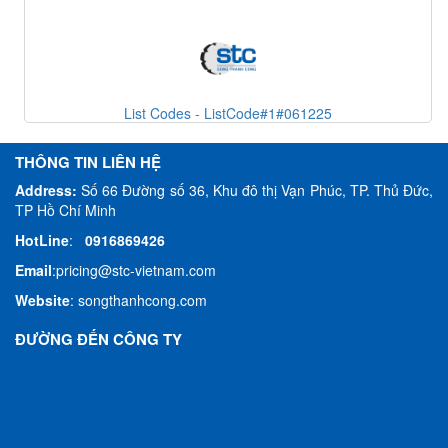
List Codes - ListCode#1#061225
THÔNG TIN LIÊN HỆ
Address:
Số 66 Đường số 36, Khu đô thị Vạn Phúc, TP. Thủ Đức,
TP Hồ Chí Minh
HotLine
:
0916869426
Email
:
pricing@stc-vietnam.com
Website
:
songthanhcong.com
ĐƯỜNG ĐẾN CÔNG TY