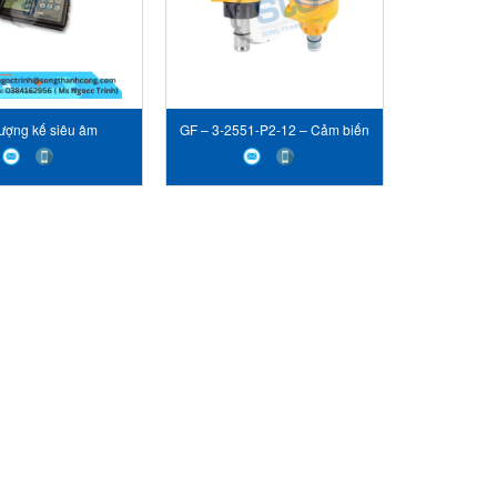
lượng kế siêu âm
GF – 3-2551-P2-12 – Cảm biến
lưu lượng – STC Vietnam