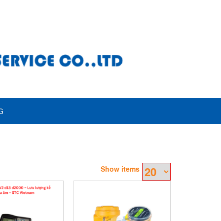
G
Show items