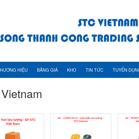
HƯƠNG HIỆU
BẢNG GIÁ
KHO
TIN TỨC
TUYỂN DỤN
 Vietnam