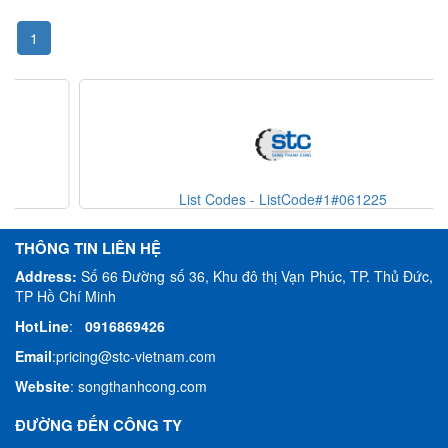
1
List Codes - ListCode#1#061225
THÔNG TIN LIÊN HỆ
Address:
Số 66 Đường số 36, Khu đô thị Vạn Phúc, TP. Thủ Đức,
TP Hồ Chí Minh
HotLine
:
0916869426
Email
:
pricing@stc-vietnam.com
Website
:
songthanhcong.com
ĐƯỜNG ĐẾN CÔNG TY