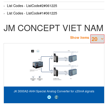
List Codes - ListCode#2#061225
List Codes - ListCode#1#061225
JM CONCEPT VIET NAM
Show items
JK 3000A2-AHH Special Analog Converter for ±20mA signals