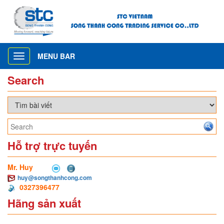
MENU BAR
Toggle
navigation
Search
Hỗ trợ trực tuyến
Mr. Huy
huy@songthanhcong.com
0327396477
Hãng sản xuất