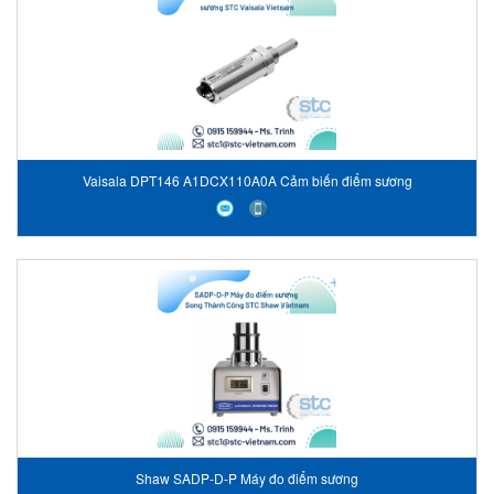
Vaisala DPT146 A1DCX110A0A Cảm biến điểm sương
Shaw SADP-D-P Máy đo điểm sương