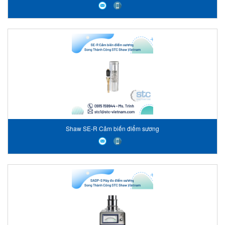
Shaw SE-R Cảm biến điểm sương