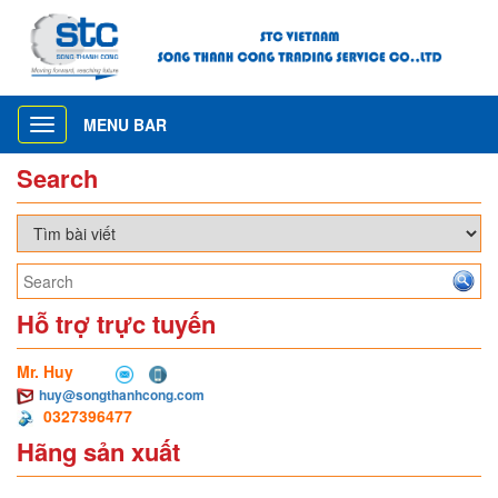
MENU BAR
Toggle
navigation
Search
Hỗ trợ trực tuyến
Mr. Huy
huy@songthanhcong.com
0327396477
Hãng sản xuất