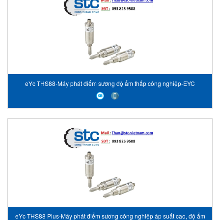
eYc THS88-Máy phát điểm sương độ ẩm thấp công nghiệp-EYC
Vietnam-STC Vietnam
eYc THS88 Plus-Máy phát điểm sương công nghiệp áp suất cao, độ ẩm