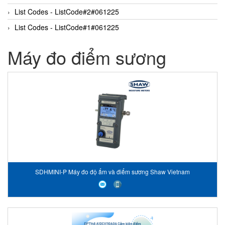
List Codes - ListCode#2#061225
List Codes - ListCode#1#061225
Máy đo điểm sương
SDHMINI-P Máy đo độ ẩm và điểm sương Shaw Vietnam