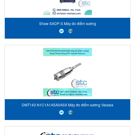
Shaw SADP-S Máy đo điểm sương
DMT143 N1C1A1A5A0ASX Máy đo điểm sương Vaisala