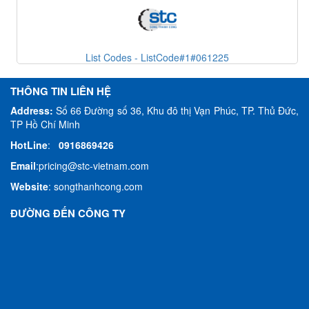
List Codes - ListCode#1#061225
THÔNG TIN LIÊN HỆ
Address:
Số 66 Đường số 36, Khu đô thị Vạn Phúc, TP. Thủ Đức,
TP Hồ Chí Minh
HotLine
:
0916869426
Email
:
pricing@stc-vietnam.com
Website
:
songthanhcong.com
ĐƯỜNG ĐẾN CÔNG TY