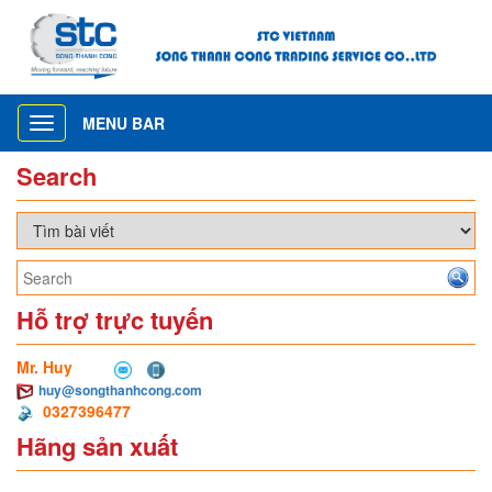
MENU BAR
Toggle
navigation
Search
Hỗ trợ trực tuyến
Mr. Huy
huy@songthanhcong.com
0327396477
Hãng sản xuất