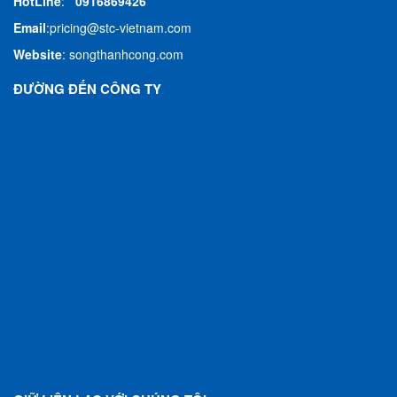
HotLine
:
0916869426
Email
:
pricing@stc-vietnam.com
Website
:
songthanhcong.com
ĐƯỜNG ĐẾN CÔNG TY