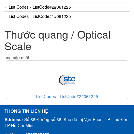
List Codes - ListCode#2#061225
List Codes - ListCode#1#061225
Thước quang / Optical
Scale
Đang cập nhật ...
 Codes - ListCode#2#061225
List Cod
THÔNG TIN LIÊN HỆ
Address:
Số 66 Đường số 36, Khu đô thị Vạn Phúc, TP. Thủ Đức,
TP Hồ Chí Minh