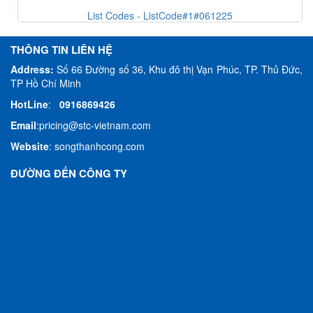
List Codes - ListCode#1#061225
THÔNG TIN LIÊN HỆ
Address:
Số 66 Đường số 36, Khu đô thị Vạn Phúc, TP. Thủ Đức,
TP Hồ Chí Minh
HotLine
:
0916869426
Email
:
pricing@stc-vietnam.com
Website
:
songthanhcong.com
ĐƯỜNG ĐẾN CÔNG TY