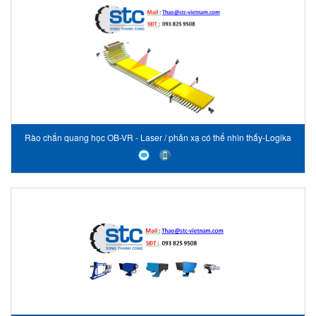
Rào chắn quang học OB-VR - Laser / phản xạ có thể nhìn thấy-Logika
Vietnam