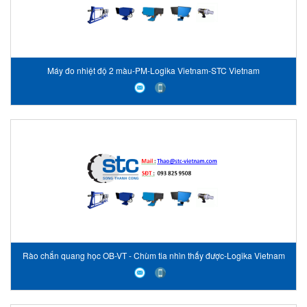
Máy đo nhiệt độ 2 màu-PM-Logika Vietnam-STC Vietnam
Rào chắn quang học OB-VT - Chùm tia nhìn thấy được-Logika Vietnam