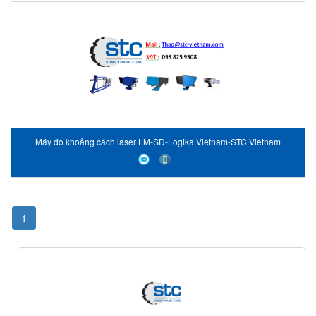
Máy đo khoảng cách laser LM-SD-Logika Vietnam-STC Vietnam
1