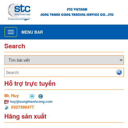
MENU BAR
Toggle
navigation
Search
Hỗ trợ trực tuyến
Mr. Huy
huy@songthanhcong.com
0327396477
Hãng sản xuất