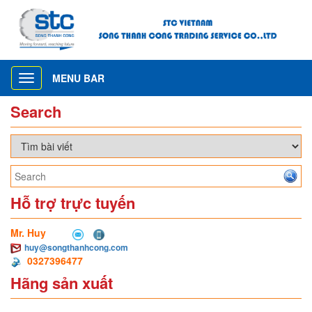
MENU BAR
Toggle
navigation
Search
Hỗ trợ trực tuyến
Mr. Huy
huy@songthanhcong.com
0327396477
Hãng sản xuất