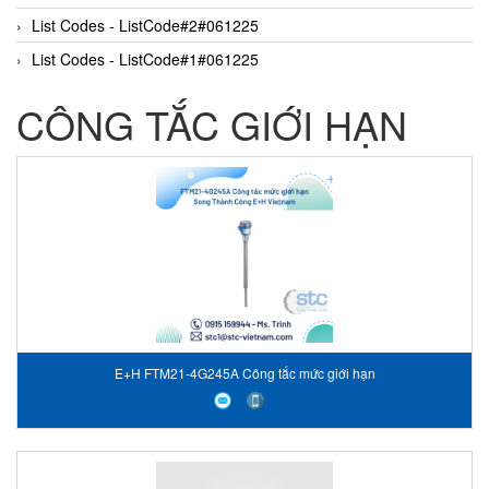
List Codes - ListCode#2#061225
List Codes - ListCode#1#061225
CÔNG TẮC GIỚI HẠN
E+H FTM21-4G245A Công tắc mức giới hạn