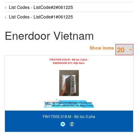
List Codes - ListCode#2#061225
List Codes - ListCode#1#061225
Enerdoor Vietnam
Show items
FIN1700E.018.M - Bộ lọc 3 pha