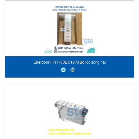
Enerdoor FIN1700E.018.M Bộ lọc sóng hài