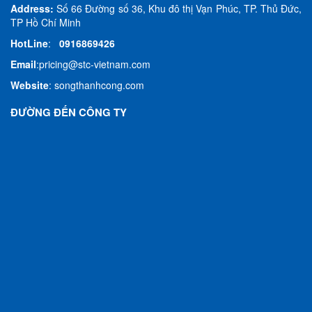
Address:
Số 66 Đường số 36, Khu đô thị Vạn Phúc, TP. Thủ Đức,
TP Hồ Chí Minh
HotLine
:
0916869426
Email
:
pricing@stc-vietnam.com
Website
:
songthanhcong.com
ĐƯỜNG ĐẾN CÔNG TY