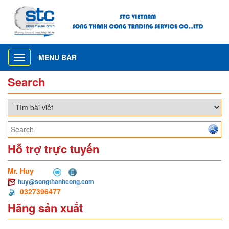
MENU BAR
Toggle
navigation
Search
Hỗ trợ trực tuyến
Mr. Huy
huy@songthanhcong.com
0327396477
Hãng sản xuất