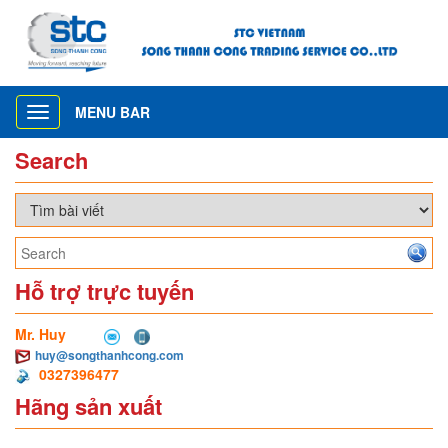
MENU BAR
Toggle
navigation
Search
Hỗ trợ trực tuyến
Mr. Huy
huy@songthanhcong.com
0327396477
Hãng sản xuất