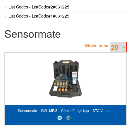
List Codes - ListCode#2#061225
List Codes - ListCode#1#061225
Sensormate
Show items
Sensormate – SML-ME/8 – Cảm biến lực kẹp – STC Vietnam