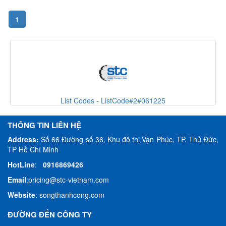
1
de#2#061225
List Codes - ListCode#1
THÔNG TIN LIÊN HỆ
Address:
Số 66 Đường số 36, Khu đô thị Vạn Phúc, TP. Thủ Đức,
TP Hồ Chí Minh
HotLine
:
0916869426
Email
:
pricing@stc-vietnam.com
Website
:
songthanhcong.com
ĐƯỜNG ĐẾN CÔNG TY