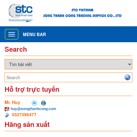
MENU BAR
Toggle
navigation
Search
Hỗ trợ trực tuyến
Mr. Huy
huy@songthanhcong.com
0327396477
Hãng sản xuất