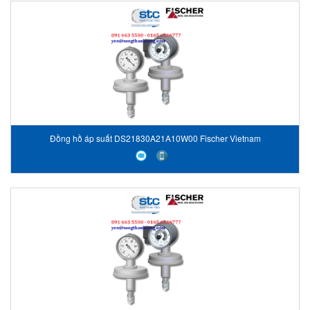
Đồng hồ áp suất DS21830A21A10W00 Fischer Vietnam