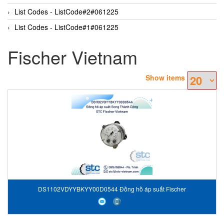
List Codes - ListCode#2#061225
List Codes - ListCode#1#061225
Fischer Vietnam
Show items
DS1102VDYYBKYY00D0544 Đồng hồ áp suất Fischer