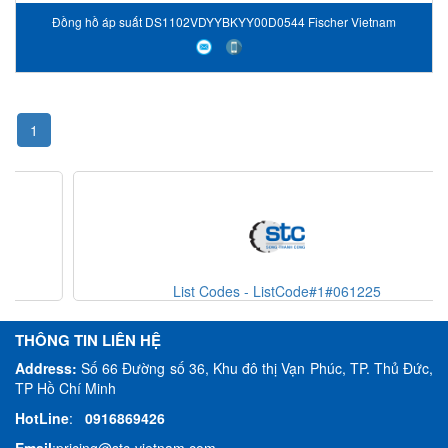
Đồng hồ áp suất DS1102VDYYBKYY00D0544 Fischer Vietnam
1
List Codes - ListCode#1#061225
THÔNG TIN LIÊN HỆ
Address:
Số 66 Đường số 36, Khu đô thị Vạn Phúc, TP. Thủ Đức,
TP Hồ Chí Minh
HotLine
:
0916869426